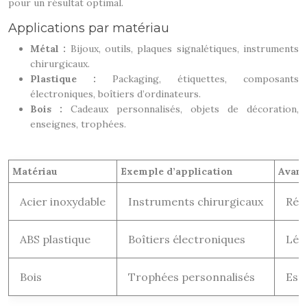
pour un résultat optimal.
Applications par matériau
Métal :
Bijoux, outils, plaques signalétiques, instruments
chirurgicaux.
Plastique :
Packaging, étiquettes, composants
électroniques, boîtiers d’ordinateurs.
Bois :
Cadeaux personnalisés, objets de décoration,
enseignes, trophées.
Matériau
Exemple d’application
Avant
Acier inoxydable
Instruments chirurgicaux
Rési
ABS plastique
Boîtiers électroniques
Lég
Bois
Trophées personnalisés
Est